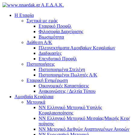
Α.Ε.Δ.Α.Κ.
Η Εταιρία
Σχετικά με εμάς
Εταιρικό Προφίλ
Φιλοσοφία Διαχείρισης
Βιωσιμότητα
Διάθεση Α/Κ
Πλεονεκτήματα Αμοιβαίων Κεφαλαίων
Διαδικασίες
Επενδυτικό Προφίλ
Πιστοποιήσεις
Πιστοποιημένα Στελέχη
Πιστοποιημένοι Πωλητές Α/Κ
Εταιρική Ενημέρωση
Οικονομικές Καταστάσεις
Ανακοινώσεις / Δελτία Τύπου
Αμοιβαία Κεφάλαια
Μετοχικά
ΝΝ Ελληνικό Μετοχικό Υψηλής
Κεφαλαιοποίησης
NN Ελληνικό Μετοχικό Μεσαίας/Μικρής Κεφ/
ποίησης
ΝΝ Μετοχικό Διεθνών Αναπτυγμένων Αγορών
NN Ευρωπαϊκό Μετοχικό