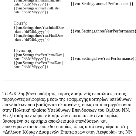
{{vm.Settings.annualInitialDate |
{{vm.Settings.annualPerformance}}
date : "dd/MM/yyyy"}} -
{{vm.Settings.annualFinalDate |
date : "dd/MM/yyyy"}}
Τριετής
{{vm.Settings.threeYearInitialDate
{{vm.Settings.threeYearPerformance
| date : "dd/MM/yyyy"}} -
{{vm.Settings.threeYearFinalDate
| date : "dd/MM/yyyy"}}
Πενταετής
{{vm.Settings.fiveYearInitialDate |
{{vm.Settings.fiveYearPerformance}
date : "dd/MM/yyyy"}} -
{{vm.Settings.fiveYearFinalDate |
date : "dd/MM/yyyy"}}
To A/K λαμβάνει υπόψη τις κύριες δυσμενείς επιπτώσεις στους
παράγοντες αειφορίας, μέσω της εφαρμογής κριτηρίων υπεύθυνων
επενδύσεων που βασίζονται σε κανόνες, όπως αυτά περιγράφονται
στην Πολιτική πλαίσιο Υπεύθυνων Επενδύσεων του Ομίλου NN.
Η εξέταση των κύριων δυσμενών επιπτώσεων είναι κυρίως
βασισμένη σε κριτήρια αποκλεισμού επενδύσεων και
επικεντρώνεται σε επίπεδο εταιρίας, όπως αυτό αναγράφεται στη
«Δήλωση Κύριων Δυσμενών Επιπτώσεων στην Αειφορία» της NN