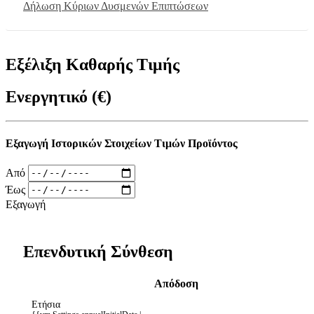
Δήλωση Κύριων Δυσμενών Επιπτώσεων
Εξέλιξη Καθαρής Τιμής
Ενεργητικό (€)
Εξαγωγή Ιστορικών Στοιχείων Τιμών Προϊόντος
Από
Έως
Εξαγωγή
Επενδυτική Σύνθεση
Απόδοση
Ετήσια