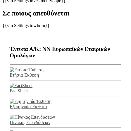
{{vm.Settings.investmentScope}}
Σε ποιους απευθύνεται
{{vm.Settings.towhom}}
Έντυπα Α/Κ: NN Ευρωπαϊκών Εταιρικών
Ομολόγων
Ετήσια Έκθεση
FactSheet
Εξαμηνιαία Έκθεση
Πίνακας Επενδύσεων