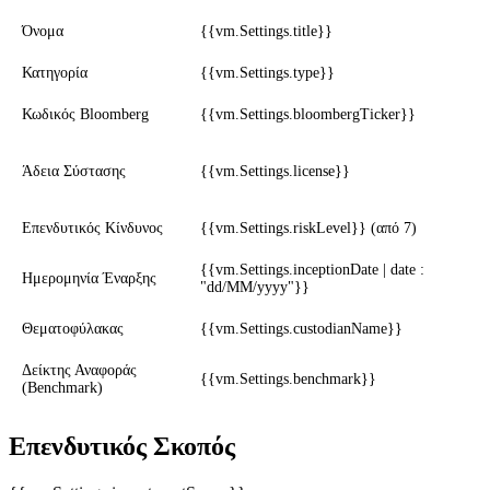
Όνομα
{{vm.Settings.title}}
Κατηγορία
{{vm.Settings.type}}
Κωδικός Bloomberg
{{vm.Settings.bloombergTicker}}
Άδεια Σύστασης
{{vm.Settings.license}}
Επενδυτικός Κίνδυνος
{{vm.Settings.riskLevel}} (από 7)
{{vm.Settings.inceptionDate | date :
Ημερομηνία Έναρξης
"dd/MM/yyyy"}}
Θεματοφύλακας
{{vm.Settings.custodianName}}
Δείκτης Αναφοράς
{{vm.Settings.benchmark}}
(Benchmark)
Επενδυτικός Σκοπός