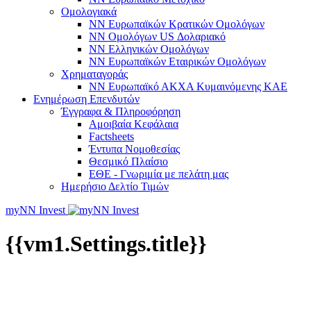
Ομολογιακά
NN Ευρωπαϊκών Κρατικών Ομολόγων
NN Oμολόγων US Δολαριακό
ΝΝ Ελληνικών Ομολόγων
NN Ευρωπαϊκών Εταιρικών Ομολόγων
Χρηματαγοράς
NN Ευρωπαϊκό ΑΚΧΑ Κυμαινόμενης ΚΑΕ
Ενημέρωση Επενδυτών
Έγγραφα & Πληροφόρηση
Αμοιβαία Κεφάλαια
Factsheets
Έντυπα Νομοθεσίας
Θεσμικό Πλαίσιο
ΕΘΕ - Γνωριμία με πελάτη μας
Ημερήσιο Δελτίο Τιμών
myNN Invest
{{vm1.Settings.title}}