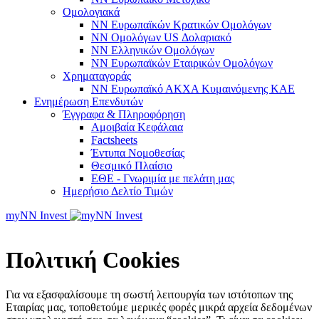
Ομολογιακά
NN Ευρωπαϊκών Κρατικών Ομολόγων
NN Oμολόγων US Δολαριακό
ΝΝ Ελληνικών Ομολόγων
NN Ευρωπαϊκών Εταιρικών Ομολόγων
Χρηματαγοράς
NN Ευρωπαϊκό ΑΚΧΑ Κυμαινόμενης ΚΑΕ
Ενημέρωση Επενδυτών
Έγγραφα & Πληροφόρηση
Αμοιβαία Κεφάλαια
Factsheets
Έντυπα Νομοθεσίας
Θεσμικό Πλαίσιο
ΕΘΕ - Γνωριμία με πελάτη μας
Ημερήσιο Δελτίο Τιμών
myNN Invest
Πολιτική Cookies
Για να εξασφαλίσουμε τη σωστή λειτουργία των ιστότοπων της
Εταιρίας μας, τοποθετούμε μερικές φορές μικρά αρχεία δεδομένων