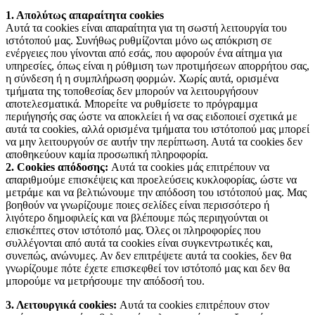
1. Απολύτως απαραίτητα cookies
Αυτά τα cookies είναι απαραίτητα για τη σωστή λειτουργία του
ιστότοπού μας. Συνήθως ρυθμίζονται μόνο ως απόκριση σε
ενέργειες που γίνονται από εσάς, που αφορούν ένα αίτημα για
υπηρεσίες, όπως είναι η ρύθμιση των προτιμήσεων απορρήτου σας,
η σύνδεση ή η συμπλήρωση φορμών. Χωρίς αυτά, ορισμένα
τμήματα της τοποθεσίας δεν μπορούν να λειτουργήσουν
αποτελεσματικά. Μπορείτε να ρυθμίσετε το πρόγραμμα
περιήγησής σας ώστε να αποκλείει ή να σας ειδοποιεί σχετικά με
αυτά τα cookies, αλλά ορισμένα τμήματα του ιστότοπού μας μπορεί
να μην λειτουργούν σε αυτήν την περίπτωση. Αυτά τα cookies δεν
αποθηκεύουν καμία προσωπική πληροφορία.
2. Cookies απόδοσης:
Αυτά τα cookies μάς επιτρέπουν να
απαριθμούμε επισκέψεις και προελεύσεις κυκλοφορίας, ώστε να
μετράμε και να βελτιώνουμε την απόδοση του ιστότοπού μας. Μας
βοηθούν να γνωρίζουμε ποιες σελίδες είναι περισσότερο ή
λιγότερο δημοφιλείς και να βλέπουμε πώς περιηγούνται οι
επισκέπτες στον ιστότοπό μας. Όλες οι πληροφορίες που
συλλέγονται από αυτά τα cookies είναι συγκεντρωτικές και,
συνεπώς, ανώνυμες. Αν δεν επιτρέψετε αυτά τα cookies, δεν θα
γνωρίζουμε πότε έχετε επισκεφθεί τον ιστότοπό μας και δεν θα
μπορούμε να μετρήσουμε την απόδοσή του.
3. Λειτουργικά cookies:
Αυτά τα cookies επιτρέπουν στον