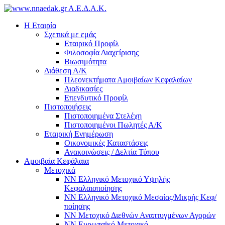
Α.Ε.Δ.Α.Κ.
Η Εταιρία
Σχετικά με εμάς
Εταιρικό Προφίλ
Φιλοσοφία Διαχείρισης
Βιωσιμότητα
Διάθεση Α/Κ
Πλεονεκτήματα Αμοιβαίων Κεφαλαίων
Διαδικασίες
Επενδυτικό Προφίλ
Πιστοποιήσεις
Πιστοποιημένα Στελέχη
Πιστοποιημένοι Πωλητές Α/Κ
Εταιρική Ενημέρωση
Οικονομικές Καταστάσεις
Ανακοινώσεις / Δελτία Τύπου
Αμοιβαία Κεφάλαια
Μετοχικά
ΝΝ Ελληνικό Μετοχικό Υψηλής
Κεφαλαιοποίησης
NN Ελληνικό Μετοχικό Μεσαίας/Μικρής Κεφ/
ποίησης
ΝΝ Μετοχικό Διεθνών Αναπτυγμένων Αγορών
NN Ευρωπαϊκό Μετοχικό