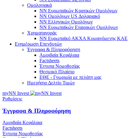
Ομολογιακά
NN Ευρωπαϊκών Κρατικών Ομολόγων
NN Oμολόγων US Δολαριακό
ΝΝ Ελληνικών Ομολόγων
NN Ευρωπαϊκών Εταιρικών Ομολόγων
Χρηματαγοράς
NN Ευρωπαϊκό ΑΚΧΑ Κυμαινόμενης ΚΑΕ
Ενημέρωση Επενδυτών
Έγγραφα & Πληροφόρηση
Αμοιβαία Κεφάλαια
Factsheets
Έντυπα Νομοθεσίας
Θεσμικό Πλαίσιο
ΕΘΕ - Γνωριμία με πελάτη μας
Ημερήσιο Δελτίο Τιμών
myNN Invest
Ρυθμίσεις
Έγγραφα & Πληροφόρηση
Αμοιβαία Κεφάλαια
Factsheets
Έντυπα Νομοθεσίας