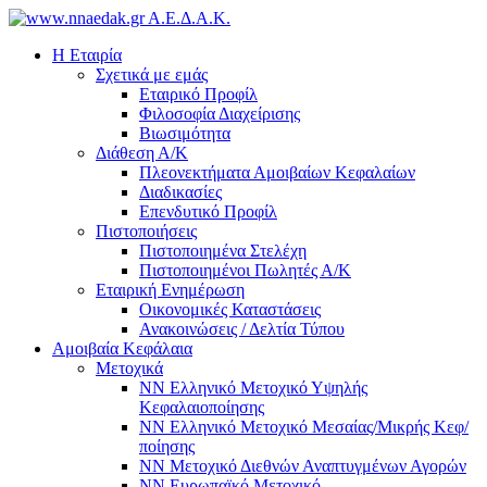
Α.Ε.Δ.Α.Κ.
Η Εταιρία
Σχετικά με εμάς
Εταιρικό Προφίλ
Φιλοσοφία Διαχείρισης
Βιωσιμότητα
Διάθεση Α/Κ
Πλεονεκτήματα Αμοιβαίων Κεφαλαίων
Διαδικασίες
Επενδυτικό Προφίλ
Πιστοποιήσεις
Πιστοποιημένα Στελέχη
Πιστοποιημένοι Πωλητές Α/Κ
Εταιρική Ενημέρωση
Οικονομικές Καταστάσεις
Ανακοινώσεις / Δελτία Τύπου
Αμοιβαία Κεφάλαια
Μετοχικά
ΝΝ Ελληνικό Μετοχικό Υψηλής
Κεφαλαιοποίησης
NN Ελληνικό Μετοχικό Μεσαίας/Μικρής Κεφ/
ποίησης
ΝΝ Μετοχικό Διεθνών Αναπτυγμένων Αγορών
NN Ευρωπαϊκό Μετοχικό