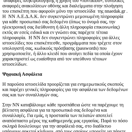
αναφορές πληκτρολόγησης ή χρήση του «ποντικιού», συνολικές
αναφορές ανακυλίσεων οθόνης και διαλείμματα στην πλοήγηση
του επισκέπτη που αφορούν μόνο την ιστοσελίδα της nnaedak.gr .
H NN Α.Ε.Δ.Α.Κ. δεν συγκεντρώνει μεμονωμένη πληροφορία
για κάθε προσωπικό σας δεδομένο (όπως το όνομά σας, την
ηλεκτρονική σας διεύθυνση ή άλλη πληροφορία επικοινωνίας)
εκτός αν εσείς ειδικά και εν γνώσει σας παρέχετε τέτοια
πληροφορία. H NN δεν συγκεντρώνει πληροφορίες για άλλες
ιστοσελίδες που επισκέπτεσθε, προγράμματα που τρέχετε στον
υπολογιστή σας, κωδικούς πρόσβασης (passwords) που
χρησιμοποιείτε, ή άλλο κλειδί που ανοίγει πεδία τα οποία έχουν
χαρακτηριστεί ως ευαίσθητα από τον υπεύθυνο τέτοιων
ιστοσελίδων.
Ψηφιακή Ασφάλεια
Η παρούσα ιστοσελίδα προορίζεται για ενημερωτικούς σκοπούς
και παρέχει γενικές πληροφορίες για την ασφάλεια των δεδομένων
σας και των συναλλαγών σας.
Στην ΝΝ καταβάλουμε κάθε προσπάθεια ώστε να παρέχουμε τη
βέλτιστη ασφάλεια για τα προσωπικά σας δεδομένα και
συναλλαγές. Για εμάς, η προστασία των πελατών αποτελεί
αναπόσπαστο μέρος της καθημερινής μας εργασίας. Παρά το πόσο
σκληρά δουλεύουμε για την ασφάλειά σας, στο διαδίκτυο
υπάρχουν αρκετοί κίνδυνοι, από τους οποίους μπορείτε να πάρετε