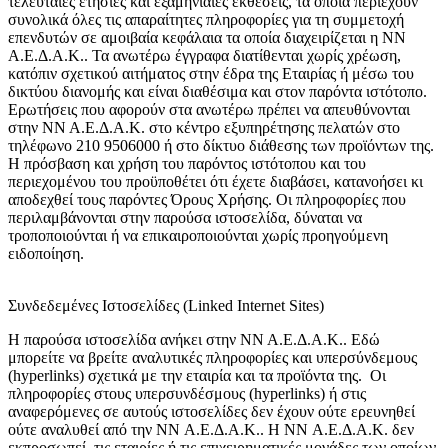
τελευταίες ετήσιες και εξαμηνιαίες εκθέσεις, τα οποία περιέχουν
συνολικά όλες τις απαραίτητες πληροφορίες για τη συμμετοχή
επενδυτών σε αμοιβαία κεφάλαια τα οποία διαχειρίζεται η ΝΝ
Α.Ε.Δ.Α.Κ.. Τα ανωτέρω έγγραφα διατίθενται χωρίς χρέωση,
κατόπιν σχετικού αιτήματος στην έδρα της Εταιρίας ή μέσω του
δικτύου διανομής και είναι διαθέσιμα και στον παρόντα ιστότοπο.
Ερωτήσεις που αφορούν στα ανωτέρω πρέπει να απευθύνονται
στην ΝΝ Α.Ε.Δ.Α.Κ. στο κέντρο εξυπηρέτησης πελατών στο
τηλέφωνο 210 9506000 ή στο δίκτυο διάθεσης των προϊόντων της.
Η πρόσβαση και χρήση του παρόντος ιστότοπου και του
περιεχομένου του προϋποθέτει ότι έχετε διαβάσει, κατανοήσει κι
αποδεχθεί τους παρόντες Όρους Χρήσης. Οι πληροφορίες που
περιλαμβάνονται στην παρούσα ιστοσελίδα, δύναται να
τροποποιούνται ή να επικαιροποιούνται χωρίς προηγούμενη
ειδοποίηση.
Συνδεδεμένες Ιστοσελίδες (Linked Internet Sites)
Η παρούσα ιστοσελίδα ανήκει στην ΝΝ Α.Ε.Δ.Α.Κ.. Εδώ
μπορείτε να βρείτε αναλυτικές πληροφορίες και υπερσύνδεμους
(hyperlinks) σχετικά με την εταιρία και τα προϊόντα της. Οι
πληροφορίες στους υπερσυνδέσμους (hyperlinks) ή στις
αναφερόμενες σε αυτούς ιστοσελίδες δεν έχουν ούτε ερευνηθεί
ούτε αναλυθεί από την NN Α.Ε.Δ.Α.Κ.. Η ΝΝ Α.Ε.Δ.Α.Κ. δεν
εκπροσωπεί τις εταιρίες ή τις επιχειρηματικές μονάδες των οποίων