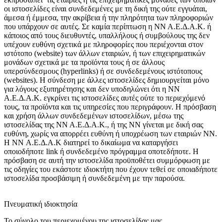
οι ιστοσελίδες είναι συνδεδεμένες με τη δική της ούτε εγγυάται,
άμεσα ή έμμεσα, την ακρίβεια ή την πληρότητα των πληροφοριών
που υπάρχουν σε αυτές. Σε καμία περίπτωση η ΝΝ Α.Ε.Δ.Α.Κ. ή
κάποιος από τους διευθυντές, υπαλλήλους ή συμβούλους της δεν
υπέχουν ευθύνη σχετικά με πληροφορίες που περιέχονται στον
ιστότοπο (website) των άλλων εταιριών, ή των επιχειρηματικών
μονάδων σχετικά με τα προϊόντα τους ή σε άλλους
υπερσύνδεσμους (hyperlinks) ή σε συνδεδεμένους ιστότοπους
(websites). Η σύνδεση με άλλες ιστοσελίδες δημιουργείται μόνο
για λόγους εξυπηρέτησης και δεν υποδηλώνει ότι η ΝΝ
Α.Ε.Δ.Α.Κ. εγκρίνει τις ιστοσελίδες αυτές ούτε το περιεχόμενό
τους, τα προϊόντα και τις υπηρεσίες που περιγράφουν. Η πρόσβαση
και χρήση άλλων συνδεδεμένων ιστοσελίδων, μέσω της
ιστοσελίδας της ΝΝ Α.Ε.Δ.Α.Κ., ή της ΝΝ γίνεται με δική σας
ευθύνη, χωρίς να απορρέει ευθύνη ή υποχρέωση των εταιριών ΝΝ.
H NN Α.Ε.Δ.Α.Κ διατηρεί το δικαίωμα να καταργήσει
οποιοδήποτε link ή συνδεδεμένο πρόγραμμα οποτεδήποτε. Η
πρόσβαση σε αυτή την ιστοσελίδα προϋποθέτει συμμόρφωση με
τις οδηγίες του εκάστοτε ιδιοκτήτη που έχουν τεθεί σε οποιαδήποτε
ιστοσελίδα προσβάσιμη ή συνδεδεμένη με την παρούσα.
Πνευματική ιδιοκτησία
Το σύνολο του περιεχομένου της ιστοσελίδας μας,