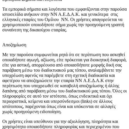
Τα εμπορικά σήματα και λογότυπα που εμφανίζονται στην παρούσα
ιστοσελίδα ανήκουν στην ΝΝ Α.Ε.Δ.Α.Κ. και γενικότερα στις
ελληνικές εταιρίες του Ομίλου NN. Οι χρήστες απαγορεύεται να
χρησιμοποιούν οποιοδήποτε σήμα χωρίς την προηγούμενη γραπτή
συναίνεση της δικαιούχου εταιρίας.
Αποζημίωση
Με την παρούσα συμφωνείται ρητά ότι σε περίπτωση που ασκηθεί
οποιαδήποτε αγωγή, αξίωση, είτε πρόκειται για διοικητική διαφορά,
είτε για αστική, απορρέουσα από οποιασδήποτε μορφής δική σας
παράβαση μέσω του διαδικτυακού μας τόπου, αναλαμβάνετε την
υποχρέωση αφενός να παρέμβετε στη σχετική διαδικασία και
αφετέρου να αποζημιώσετε την εταιρία NN Α.Ε.Δ.Α.Κ στην
περίπτωση που υποχρεωθεί σε καταβολή αποζημίωσης ή άλλης
δαπάνης από παράβαση μέσω του διαδικτυακού μας τόπου. Όλες οι
πληροφορίες σε αυτό τον ιστότοπο, όπως ενδεικτικά και όχι
περιοριστικά, κείμενα και υπερσύνδεσμοι (links) σε άλλους
ιστότοπους, παρέχονται όπως είναι και υπόκεινται σε αλλαγές
χωρίς προηγούμενη ειδοποίηση.
Οι χρήστες είναι υπεύθυνοι για την αξιολόγηση, πληρότητα και
χρησιμότητα οποιασδήποτε πληροφορίας και περιεχομένου που