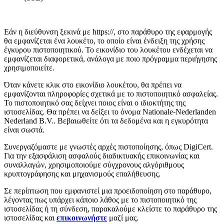
Eάν η διεύθυνση ξεκινά με https://, στο παράθυρο της εφαρμογής
θα εμφανίζεται ένα λουκέτο, το οποίο είναι ένδειξη της χρήσης
έγκυρου πιστοποιητικού. Το εικονίδιο του λουκέτου ενδέχεται να
εμφανίζεται διαφορετικά, ανάλογα με ποιο πρόγραμμα περιήγησης
χρησιμοποιείτε.
Όταν κάνετε κλικ στο εικονίδιο λουκέτου, θα πρέπει να
εμφανίζονται πληροφορίες σχετικά με το πιστοποιητικό ασφαλείας.
Το πιστοποιητικό σας δείχνει ποιος είναι ο ιδιοκτήτης της
ιστοσελίδας. Θα πρέπει να δείξει το όνομα Nationale-Nederlanden
Nederland B.V.. Βεβαιωθείτε ότι τα δεδομένα και η εγκυρότητα
είναι σωστά.
Συνεργαζόμαστε με γνωστές αρχές πιστοποίησης, όπως DigiCert.
Για την εξασφάλιση ασφαλούς διαδικτυακής επικοινωνίας και
συναλλαγών, χρησιμοποιούμε σύγχρονους αλγόριθμους
κρυπτογράφησης και μηχανισμούς επαλήθευσης.
Σε περίπτωση που εμφανιστεί μια προειδοποίηση στο παράθυρο,
λέγοντας πως υπάρχει κάποιο λάθος με το πιστοποιητικό της
ιστοσελίδας ή τη σύνδεση, παρακαλούμε κλείστε το παράθυρο της
ιστοσελίδας και
επικοινωνήστε
μαζί μας.