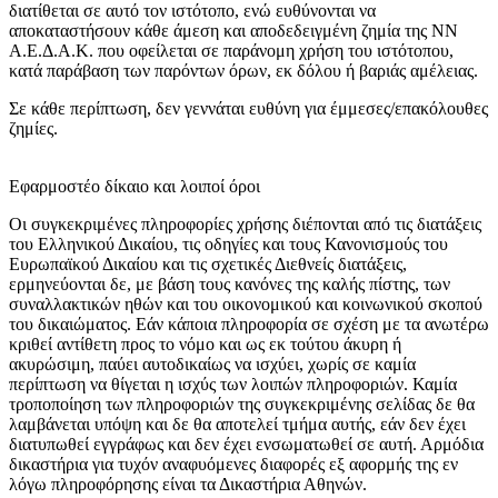
διατίθεται σε αυτό τον ιστότοπο, ενώ ευθύνονται να
αποκαταστήσουν κάθε άμεση και αποδεδειγμένη ζημία της ΝΝ
Α.Ε.Δ.Α.Κ. που οφείλεται σε παράνομη χρήση του ιστότοπου,
κατά παράβαση των παρόντων όρων, εκ δόλου ή βαριάς αμέλειας.
Σε κάθε περίπτωση, δεν γεννάται ευθύνη για έμμεσες/επακόλουθες
ζημίες.
Εφαρμοστέο δίκαιο και λοιποί όροι
Οι συγκεκριμένες πληροφορίες χρήσης διέπονται από τις διατάξεις
του Ελληνικού Δικαίου, τις οδηγίες και τους Κανονισμούς του
Ευρωπαϊκού Δικαίου και τις σχετικές Διεθνείς διατάξεις,
ερμηνεύονται δε, με βάση τους κανόνες της καλής πίστης, των
συναλλακτικών ηθών και του οικονομικού και κοινωνικού σκοπού
του δικαιώματος. Εάν κάποια πληροφορία σε σχέση με τα ανωτέρω
κριθεί αντίθετη προς το νόμο και ως εκ τούτου άκυρη ή
ακυρώσιμη, παύει αυτοδικαίως να ισχύει, χωρίς σε καμία
περίπτωση να θίγεται η ισχύς των λοιπών πληροφοριών. Καμία
τροποποίηση των πληροφοριών της συγκεκριμένης σελίδας δε θα
λαμβάνεται υπόψη και δε θα αποτελεί τμήμα αυτής, εάν δεν έχει
διατυπωθεί εγγράφως και δεν έχει ενσωματωθεί σε αυτή. Αρμόδια
δικαστήρια για τυχόν αναφυόμενες διαφορές εξ αφορμής της εν
λόγω πληροφόρησης είναι τα Δικαστήρια Αθηνών.