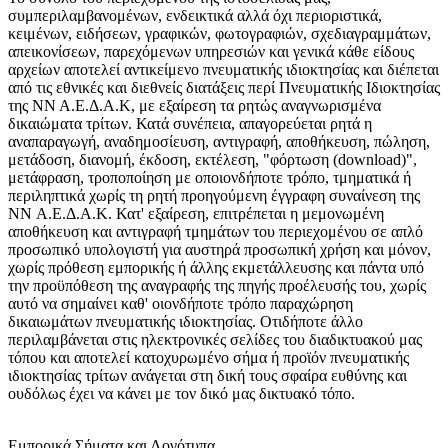
συμπεριλαμβανομένων, ενδεικτικά αλλά όχι περιοριστικά,
κειμένων, ειδήσεων, γραφικών, φωτογραφιών, σχεδιαγραμμάτων,
απεικονίσεων, παρεχόμενων υπηρεσιών και γενικά κάθε είδους
αρχείων αποτελεί αντικείμενο πνευματικής ιδιοκτησίας και διέπεται
από τις εθνικές και διεθνείς διατάξεις περί Πνευματικής Ιδιοκτησίας
της ΝΝ Α.Ε.Δ.Α.Κ, με εξαίρεση τα ρητώς αναγνωρισμένα
δικαιώματα τρίτων. Κατά συνέπεια, απαγορεύεται ρητά η
αναπαραγωγή, αναδημοσίευση, αντιγραφή, αποθήκευση, πώληση,
μετάδοση, διανομή, έκδοση, εκτέλεση, "φόρτωση (download)",
μετάφραση, τροποποίηση με οποιονδήποτε τρόπο, τμηματικά ή
περιληπτικά χωρίς τη ρητή προηγούμενη έγγραφη συναίνεση της
NN Α.Ε.Δ.Α.Κ. Κατ' εξαίρεση, επιτρέπεται η μεμονωμένη
αποθήκευση και αντιγραφή τμημάτων του περιεχομένου σε απλό
προσωπικό υπολογιστή για αυστηρά προσωπική χρήση και μόνον,
χωρίς πρόθεση εμπορικής ή άλλης εκμετάλλευσης και πάντα υπό
την προϋπόθεση της αναγραφής της πηγής προέλευσής του, χωρίς
αυτό να σημαίνει καθ' οιονδήποτε τρόπο παραχώρηση
δικαιωμάτων πνευματικής ιδιοκτησίας. Οτιδήποτε άλλο
περιλαμβάνεται στις ηλεκτρονικές σελίδες του διαδικτυακού μας
τόπου και αποτελεί κατοχυρωμένο σήμα ή προϊόν πνευματικής
ιδιοκτησίας τρίτων ανάγεται στη δική τους σφαίρα ευθύνης και
ουδόλως έχει να κάνει με τον δικό μας δικτυακό τόπο.
Εμπορικά Σήματα και Λογότυπα