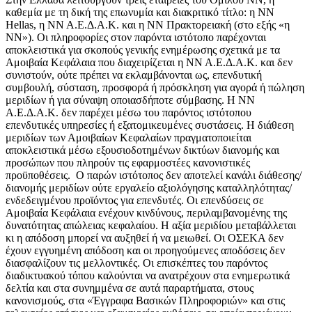
καθεμία με τη δική της επωνυμία και διακριτικό τίτλο: η NN
Hellas, η ΝΝ Α.Ε.Δ.Α.Κ. και η NN Πρακτορειακή (στο εξής «η
ΝΝ»). Οι πληροφορίες στον παρόντα ιστότοπο παρέχονται
αποκλειστικά για σκοπούς γενικής ενημέρωσης σχετικά με τα
Αμοιβαία Κεφάλαια που διαχειρίζεται η ΝΝ Α.Ε.Δ.Α.Κ. και δεν
συνιστούν, ούτε πρέπει να εκλαμβάνονται ως, επενδυτική
συμβουλή, σύσταση, προσφορά ή πρόσκληση για αγορά ή πώληση
μεριδίων ή για σύναψη οποιασδήποτε σύμβασης. Η ΝΝ
Α.Ε.Δ.Α.Κ. δεν παρέχει μέσω του παρόντος ιστότοπου
επενδυτικές υπηρεσίες ή εξατομικευμένες συστάσεις. Η διάθεση
μεριδίων των Αμοιβαίων Κεφαλαίων πραγματοποιείται
αποκλειστικά μέσω εξουσιοδοτημένων δικτύων διανομής και
προσώπων που πληρούν τις εφαρμοστέες κανονιστικές
προϋποθέσεις. Ο παρών ιστότοπος δεν αποτελεί κανάλι διάθεσης/
διανομής μεριδίων ούτε εργαλείο αξιολόγησης καταλληλότητας/
ενδεδειγμένου προϊόντος για επενδυτές. Οι επενδύσεις σε
Αμοιβαία Κεφάλαια ενέχουν κινδύνους, περιλαμβανομένης της
δυνατότητας απώλειας κεφαλαίου. Η αξία μεριδίου μεταβάλλεται
κι η απόδοση μπορεί να αυξηθεί ή να μειωθεί. Οι ΟΣΕΚΑ δεν
έχουν εγγυημένη απόδοση και οι προηγούμενες αποδόσεις δεν
διασφαλίζουν τις μελλοντικές. Οι επισκέπτες του παρόντος
διαδικτυακού τόπου καλούνται να ανατρέχουν στα ενημερωτικά
δελτία και στα συνημμένα σε αυτά παραρτήματα, στους
κανονισμούς, στα «Έγγραφα Βασικών Πληροφοριών» και στις