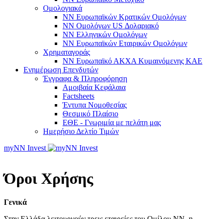
Ομολογιακά
NN Ευρωπαϊκών Κρατικών Ομολόγων
NN Oμολόγων US Δολαριακό
ΝΝ Ελληνικών Ομολόγων
NN Ευρωπαϊκών Εταιρικών Ομολόγων
Χρηματαγοράς
NN Ευρωπαϊκό ΑΚΧΑ Κυμαινόμενης ΚΑΕ
Ενημέρωση Επενδυτών
Έγγραφα & Πληροφόρηση
Αμοιβαία Κεφάλαια
Factsheets
Έντυπα Νομοθεσίας
Θεσμικό Πλαίσιο
ΕΘΕ - Γνωριμία με πελάτη μας
Ημερήσιο Δελτίο Τιμών
myNN Invest
Όροι Χρήσης
Γενικά
Στην Ελλάδα λειτουργούν τρεις εταιρείες του Ομίλου ΝΝ, η