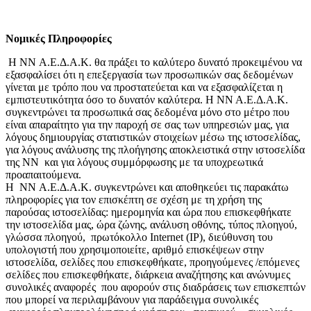
Νομικές Πληροφορίες
Η NN Α.Ε.Δ.Α.Κ. θα πράξει το καλύτερο δυνατό προκειμένου να
εξασφαλίσει ότι η επεξεργασία των προσωπικών σας δεδομένων
γίνεται με τρόπο που να προστατεύεται και να εξασφαλίζεται η
εμπιστευτικότητα όσο το δυνατόν καλύτερα. Η ΝΝ Α.Ε.Δ.Α.Κ.
συγκεντρώνει τα προσωπικά σας δεδομένα μόνο στο μέτρο που
είναι απαραίτητο για την παροχή σε σας των υπηρεσιών μας, για
λόγους δημιουργίας στατιστικών στοιχείων μέσω της ιστοσελίδας,
για λόγους ανάλυσης της πλοήγησης αποκλειστικά στην ιστοσελίδα
της ΝΝ και για λόγους συμμόρφωσης με τα υποχρεωτικά
προαπαιτούμενα.
H NN Α.Ε.Δ.Α.Κ. συγκεντρώνει και αποθηκεύει τις παρακάτω
πληροφορίες για τον επισκέπτη σε σχέση με τη χρήση της
παρούσας ιστοσελίδας: ημερομηνία και ώρα που επισκεφθήκατε
την ιστοσελίδα μας, ώρα ζώνης, ανάλυση οθόνης, τύπος πλοηγού,
γλώσσα πλοηγού, πρωτόκολλο Internet (IP), διεύθυνση του
υπολογιστή που χρησιμοποιείτε, αριθμό επισκέψεων στην
ιστοσελίδα, σελίδες που επισκεφθήκατε, προηγούμενες /επόμενες
σελίδες που επισκεφθήκατε, διάρκεια αναζήτησης και ανώνυμες
συνολικές αναφορές που αφορούν στις διαδράσεις των επισκεπτών
που μπορεί να περιλαμβάνουν για παράδειγμα συνολικές