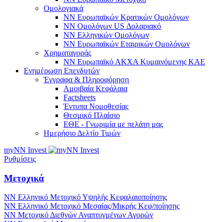
Ομολογιακά
NN Ευρωπαϊκών Κρατικών Ομολόγων
NN Oμολόγων US Δολαριακό
ΝΝ Ελληνικών Ομολόγων
NN Ευρωπαϊκών Εταιρικών Ομολόγων
Χρηματαγοράς
NN Ευρωπαϊκό ΑΚΧΑ Κυμαινόμενης ΚΑΕ
Ενημέρωση Επενδυτών
Έγγραφα & Πληροφόρηση
Αμοιβαία Κεφάλαια
Factsheets
Έντυπα Νομοθεσίας
Θεσμικό Πλαίσιο
ΕΘΕ - Γνωριμία με πελάτη μας
Ημερήσιο Δελτίο Τιμών
myNN Invest
Ρυθμίσεις
Μετοχικά
ΝΝ Ελληνικό Μετοχικό Υψηλής Κεφαλαιοποίησης
NN Ελληνικό Μετοχικό Μεσαίας/Μικρής Κεφ/ποίησης
ΝΝ Μετοχικό Διεθνών Αναπτυγμένων Αγορών