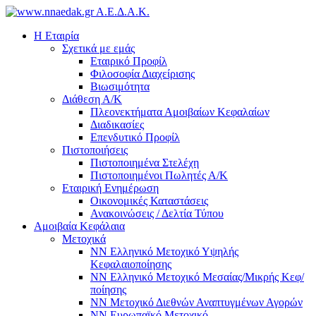
Α.Ε.Δ.Α.Κ.
Η Εταιρία
Σχετικά με εμάς
Εταιρικό Προφίλ
Φιλοσοφία Διαχείρισης
Βιωσιμότητα
Διάθεση Α/Κ
Πλεονεκτήματα Αμοιβαίων Κεφαλαίων
Διαδικασίες
Επενδυτικό Προφίλ
Πιστοποιήσεις
Πιστοποιημένα Στελέχη
Πιστοποιημένοι Πωλητές Α/Κ
Εταιρική Ενημέρωση
Οικονομικές Καταστάσεις
Ανακοινώσεις / Δελτία Τύπου
Αμοιβαία Κεφάλαια
Μετοχικά
ΝΝ Ελληνικό Μετοχικό Υψηλής
Κεφαλαιοποίησης
NN Ελληνικό Μετοχικό Μεσαίας/Μικρής Κεφ/
ποίησης
ΝΝ Μετοχικό Διεθνών Αναπτυγμένων Αγορών
NN Ευρωπαϊκό Μετοχικό